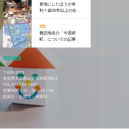
更地にしたほうが有
利？築35年以上の住宅
は本当に解体した方が
売れやすいのか？
3位
難読地名の「今国府
町」についての記事
原田建設
〒639-1021
奈良県大和郡山市新木町366-2
TEL:0743-54-5500
営業時間：10：00～18：00
定休日：火曜日・水曜日