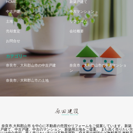
HOME
新築戸建て
中古戸建
中古マンション
土地
リフォーム
売却査定
会社概要
お問合せ
カテゴリー
奈良市、大和郡山市の中古戸建
奈良市、大和郡山市の中古マンショ
ン
奈良市、大和郡山市の土地
奈良市,大和郡山市 を中心に不動産の売買やリフォームをご提案しています。新築
戸建て、中古戸建、中古のマンション、新築用土地をご提案。 また高く売りたい方