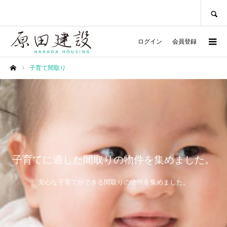
SEARCH
ログイン
会員登録
子育て間取り
ホーム
子育てに適した間取りの物件を集めました。
安心な子育てができる間取りの物件を集めました。