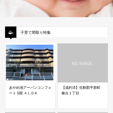
子育て間取り特集
あやめ池アーバンコンフォ
【成約済】生駒郡平群町
ート 5階 ４ＬＤＫ
椿台１丁目