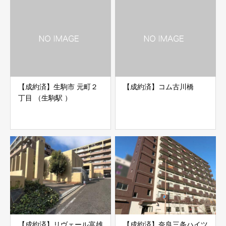
【成約済】生駒市 元町２
【成約済】コム古川橋
丁目 （生駒駅 ）
【成約済】リヴェール富雄
【成約済】奈良三条ハイツ