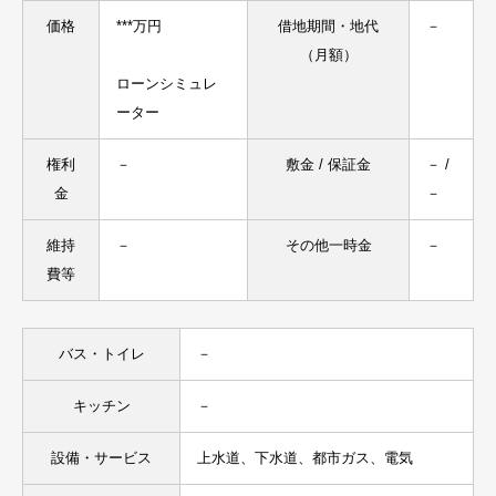
価格
***万円
借地期間・地代
－
（月額）
ローンシミュレ
ーター
権利
－
敷金 / 保証金
－ /
金
－
維持
－
その他一時金
－
費等
バス・トイレ
－
キッチン
－
設備・サービス
上水道、下水道、都市ガス、電気