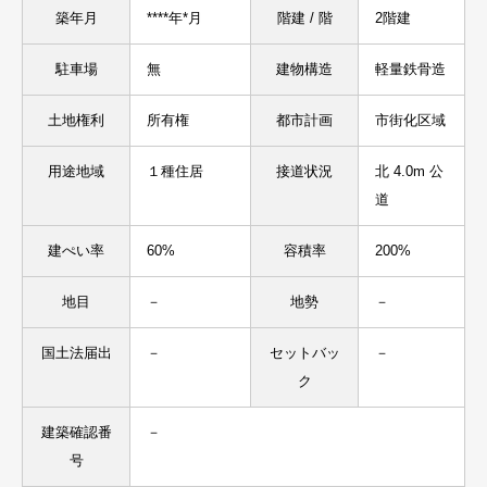
築年月
****年*月
階建 / 階
2階建
駐車場
無
建物構造
軽量鉄骨造
土地権利
所有権
都市計画
市街化区域
用途地域
１種住居
接道状況
北 4.0m 公
道
建ぺい率
60%
容積率
200%
地目
－
地勢
－
国土法届出
－
セットバッ
－
ク
建築確認番
－
号