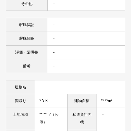
その他
－
瑕疵保証
－
瑕疵保険
－
評価・証明書
－
備考
－
建物名
間取り
*ＤＫ
建物面積
**.**m²
土地面積
**.**m²（公
私道負担面
－
簿）
積