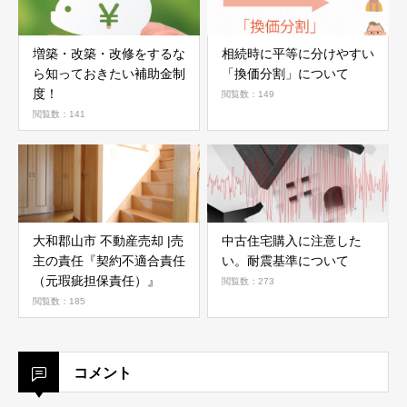
増築・改築・改修をするな
相続時に平等に分けやすい
ら知っておきたい補助金制
「換価分割」について
度！
閲覧数：149
閲覧数：141
大和郡山市 不動産売却 |売
中古住宅購入に注意した
主の責任『契約不適合責任
い。耐震基準について
（元瑕疵担保責任）』
閲覧数：273
閲覧数：185
コメント