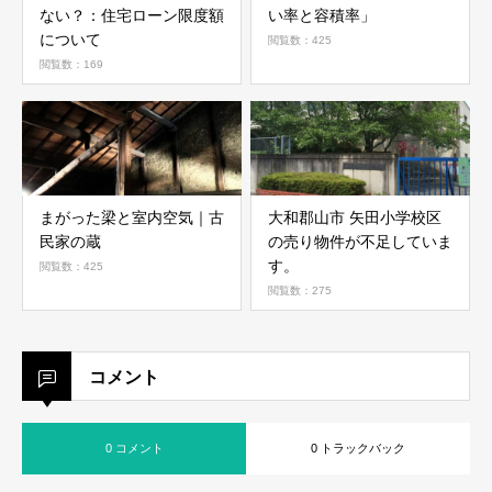
ない？：住宅ローン限度額
い率と容積率」
について
閲覧数：425
閲覧数：169
まがった梁と室内空気｜古
大和郡山市 矢田小学校区
民家の蔵
の売り物件が不足していま
す。
閲覧数：425
閲覧数：275
コメント
0 コメント
0 トラックバック