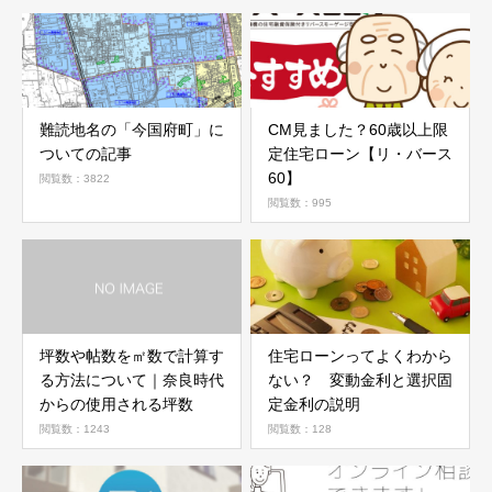
難読地名の「今国府町」に
CM見ました？60歳以上限
ついての記事
定住宅ローン【リ・バース
60】
閲覧数：3822
閲覧数：995
坪数や帖数を㎡数で計算す
住宅ローンってよくわから
る方法について｜奈良時代
ない？ 変動金利と選択固
からの使用される坪数
定金利の説明
閲覧数：1243
閲覧数：128