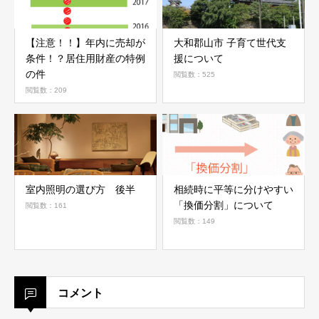
【注意！！】年内に売却が
大和郡山市 子育て世代支
条件！？居住用財産の特例
援について
の件
閲覧数：525
閲覧数：209
室内照明の選び方 後半
相続時に平等に分けやすい
「換価分割」について
閲覧数：161
閲覧数：149
コメント