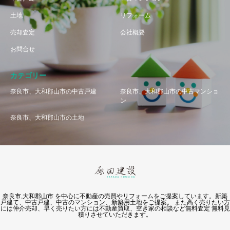
土地
リフォーム
売却査定
会社概要
お問合せ
カテゴリー
奈良市、大和郡山市の中古戸建
奈良市、大和郡山市の中古マンショ
ン
奈良市、大和郡山市の土地
奈良市,大和郡山市 を中心に不動産の売買やリフォームをご提案しています。新築
戸建て、中古戸建、中古のマンション、新築用土地をご提案。 また高く売りたい方
には仲介売却、早く売りたい方には不動産買取、空き家の相談など無料査定 無料見
積りさせていただきます。