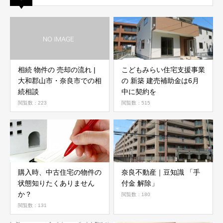
相続 物件の 売却の流れ |
こどもみらい住宅支援事業
大和郡山市・奈良市での相
の 新築 建売補助金は6月
続相談
中に契約を
閲覧数：223
閲覧数：515
購入時、中古住宅の物件の
奈良不動産｜豆知識 「手
状態知りたくありません
付金 解除」
か？
閲覧数：180
閲覧数：131