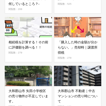
何しているところ？-
閲覧数：525
閲覧数：208
相続税を計算する！その前
「購入した時の金額が分か
に評価額を調べる！！
らない。」売却時｜譲渡所
得税
閲覧数：279
閲覧数：279
大和郡山市 矢田小学校区
大和郡山市 不動産｜中古
の売り物件が不足していま
マンションの売り時につい
す。
て